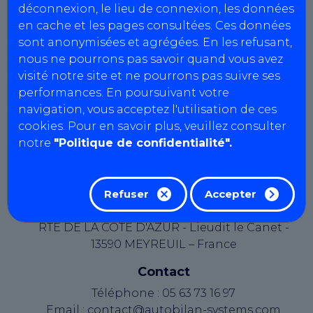
déconnexion, le lieu de connexion, les données
CT Le Poiré
en cache et les pages consultées. Ces données
Agrément : L085Z262
sont anonymisées et agrégées. En les refusant,
SIRET : 940 569 114 00017
nous ne pourrons pas savoir quand vous avez
N° intracommunautaire : FR52940569114
visité notre site et ne pourrons pas suivre ses
Capital social : 1000 €
performances. En poursuivant votre
navigation, vous acceptez l'utilisation de ces
Le présent site web est édité par AutoBilan-
cookies. Pour en savoir plus, veuillez consulter
Systems, une société par actions simplifiée au
notre
"Politique de confidentialité".
capital de 19362,00 euros, immatriculée au
Registre du Commerce et des Sociétés d'Aix-en-
Provence sous le numéro B 334 821 097.
Refuser
Accepter
Éditeur du site
RTE DE LA COTE D'AZUR - Lieudit le Canet -
13590 MEYREUIL – France
Contact
Téléphone : 05 63 73 16 97
Email : contact@autobilan-systems.com