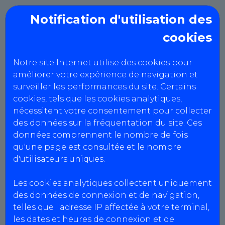
Notification d'utilisation des
cookies
VENDEE CONTROLE
AUTOMOBILE
Notre site Internet utilise des cookies pour
améliorer votre expérience de navigation et
surveiller les performances du site. Certains
Mentions Légales
cookies, tels que les cookies analytiques,
nécessitent votre consentement pour collecter
des données sur la fréquentation du site. Ces
données comprennent le nombre de fois
Informations centres
qu'une page est consultée et le nombre
CT Le Poiré
d'utilisateurs uniques.
Agrément : S085Z258
SIRET : 940 569 114 00017
Les cookies analytiques collectent uniquement
N° intracommunautaire : FR52940569114
des données de connexion et de navigation,
Capital social : 1000 €
telles que l'adresse IP affectée à votre terminal,
les dates et heures de connexion et de